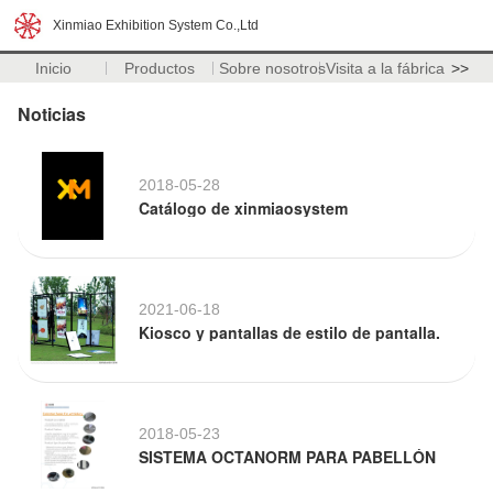
Xinmiao Exhibition System Co.,Ltd
Inicio
Productos
Sobre nosotros
Visita a la fábrica
>>
Noticias
2018-05-28
Catálogo de xinmiaosystem
2021-06-18
Kiosco y pantallas de estilo de pantalla.
2018-05-23
SISTEMA OCTANORM PARA PABELLÓN