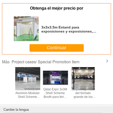
Obtenga el mejor precio por
3x3x3.5m Estand para
exposiciones y exposiciones,
sistema de Octanorm y Maxima
Continuar
Project cases/ Special Promotion Item
Más
ds de
Arabia Saudita
Qatar Expo 3x3M
Soporte gráfico
Stand
ición
Aluminio Modular
Shell Scheme
del formato
exposi
res de
Shell Scheme
Booth para ferias
grande de los
modula
aliente,
Booth para ferias
y eventos,
equipos de la
aluminio
ds de
y eventos, stand
proveedor de
exhibición del
feria
ción de
de exhibición 3x3
stands de
estilo de la
exposici
Cambie la lengua
os para
& 3x6m
exposición de
pantalla
3x3m