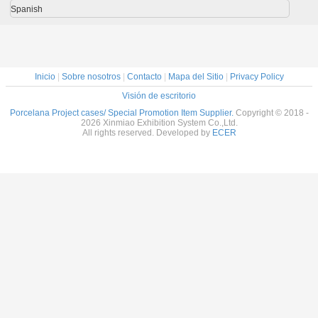
ias
Proveedor en
aluminio de China
suministrado el
personal
Spanish
iales,
China, Octanorm
Chaep
sistema de cable
ds de
y Maxima Booth
para la
ción en
suspensión de los
nta
tenedores de
acrílico del cartel
Inicio
|
Sobre nosotros
|
Contacto
|
Mapa del Sitio
|
Privacy Policy
Visión de escritorio
Porcelana Project cases/ Special Promotion Item Supplier.
Copyright © 2018 -
2026 Xinmiao Exhibition System Co.,Ltd.
All rights reserved. Developed by
ECER