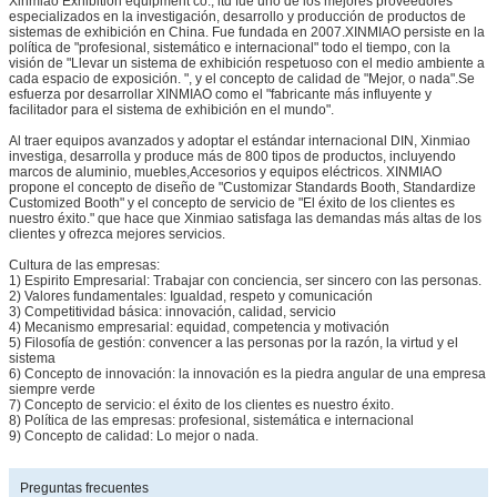
Xinmiao Exhibition equipment co., ltd fue uno de los mejores proveedores
especializados en la investigación, desarrollo y producción de productos de
sistemas de exhibición en China. Fue fundada en 2007.XINMIAO persiste en la
política de "profesional, sistemático e internacional" todo el tiempo, con la
visión de "Llevar un sistema de exhibición respetuoso con el medio ambiente a
cada espacio de exposición. ", y el concepto de calidad de "Mejor, o nada".Se
esfuerza por desarrollar XINMIAO como el "fabricante más influyente y
facilitador para el sistema de exhibición en el mundo".
Al traer equipos avanzados y adoptar el estándar internacional DIN, Xinmiao
investiga, desarrolla y produce más de 800 tipos de productos, incluyendo
marcos de aluminio, muebles,Accesorios y equipos eléctricos. XINMIAO
propone el concepto de diseño de "Customizar Standards Booth, Standardize
Customized Booth" y el concepto de servicio de "El éxito de los clientes es
nuestro éxito." que hace que Xinmiao satisfaga las demandas más altas de los
clientes y ofrezca mejores servicios.
Cultura de las empresas:
1) Espirito Empresarial: Trabajar con conciencia, ser sincero con las personas.
2) Valores fundamentales: Igualdad, respeto y comunicación
3) Competitividad básica: innovación, calidad, servicio
4) Mecanismo empresarial: equidad, competencia y motivación
5) Filosofía de gestión: convencer a las personas por la razón, la virtud y el
sistema
6) Concepto de innovación: la innovación es la piedra angular de una empresa
siempre verde
7) Concepto de servicio: el éxito de los clientes es nuestro éxito.
8) Política de las empresas: profesional, sistemática e internacional
9) Concepto de calidad: Lo mejor o nada.
Preguntas frecuentes