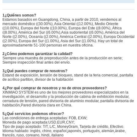
1¿Quiénes somos?
Estamos basados en Guangdong, China, a partir de 2010, vendemos al
mercado doméstico ((30.00%), Asia Oriental ((12.00%), Medio Oriente
((10.00%), Europa del Norte ((10.00%), Europa del Este ((8.00%), África
((8.00%), América del Sur ((6.00%),Asia sudoriental ((6.00%), América del
Norte ((2.00%), Oceanía ((2.00%), América Central ((2.00%), Europa Occidental
((2.00%), Europa del Sur ((1.00%), Asia del Sur ((1.00%). Hay un total de
aproximadamente 51-100 personas en nuestra oficina.
2¿Cómo podemos garantizar la calidad?
Siempre una muestra de preproducción antes de la producción en serie;
Siempre inspección final antes del envío.
3¿Qué puedes comprar de nosotros?
Estand de exposición, tensión de bloqueo, stand de la feria comercial, pantalla
de acrílico partiton, divisor de la habitación
4¿Por qué comprar de nosotros y no de otros proveedores?
XINMIAO SYSTEM es uno de los mejores proveedores especializados en la
investigación, el desarrollo y la producción de cabina de exhibición modular,
cerradura de tensión, pared divisoria de aluminio modular, pantalla divisoria de
habitación,Pared divisoria clara en China.
5¿Qué servicios podemos ofrecer?
Las condiciones de entrega aceptadas: FOB, EXW;
Moneda de pago aceptada:USD,EUR,CNY;
Tipo de pago aceptado: T/T, L/C, MoneyGram, Tarjeta de crédito, Efectivo.
Idioma hablado: inglés, chino, español,japonés, portugués, alemán,árabe,
francés, ruso, coreano, hindi, italiano