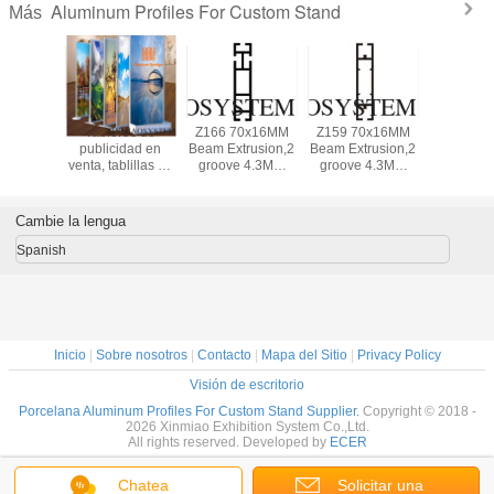
Aluminum Profiles For Custom Stand
Más
l aprisa
Tableros de
Z166 70x16MM
Z159 70x16MM
Los 3X3M
l sitio
publicidad en
Beam Extrusion,2
Beam Extrusion,2
Exhibitio
neo de
venta, tablillas de
groove 4.3MM
groove 4.3MM
con la pue
sting en
anuncios,
,Aluminum
,Aluminum
el uso in
Hotel&Hospital&Gym
proveedor de las
equipmen suit for
equipmen suit for
marco
muestras de
tension lock
tension lock
aluminio 
Cambie la lengua
publicidad
aprisa mo
siti
Spanish
Inicio
|
Sobre nosotros
|
Contacto
|
Mapa del Sitio
|
Privacy Policy
Visión de escritorio
Porcelana Aluminum Profiles For Custom Stand Supplier.
Copyright © 2018 -
2026 Xinmiao Exhibition System Co.,Ltd.
All rights reserved. Developed by
ECER
Chatea
Solicitar una