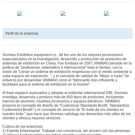
Perfil de la empresa
Xinmiao Exhibition equipment co., ltd fue uno de los mejores proveedores
especializados en la investigación, desarrollo y producción de productos de
sistemas de exhibición en China. Fue fundada en 2007.XINMIAO persiste en la
política de "profesional, sistemático e internacional" todo el tiempo, con la
visión de "Llevar un sistema de exhibición respetuoso con el medio ambiente a
cada espacio de exposición. ", y el concepto de calidad de "Mejor, o nada".Se
esfuerza por desarrollar XINMIAO como el "fabricante más influyente y
facilitador para el sistema de exhibición en el mundo".
Al traer equipos avanzados y adoptar el estándar internacional DIN, Xinmiao
investiga, desarrolla y produce más de 800 tipos de productos, incluyendo
marcos de aluminio, muebles,Accesorios y equipos eléctricos. XINMIAO
propone el concepto de diseño de "Customizar Standards Booth, Standardize
Customized Booth" y el concepto de servicio de "El éxito de los clientes es
nuestro éxito." que hace que Xinmiao satisfaga las demandas más altas de los
clientes y ofrezca mejores servicios.
Cultura de las empresas:
1) Espirito Empresarial: Trabajar con conciencia, ser sincero con las personas.
2) Valores fundamentales: Igualdad, respeto y comunicación