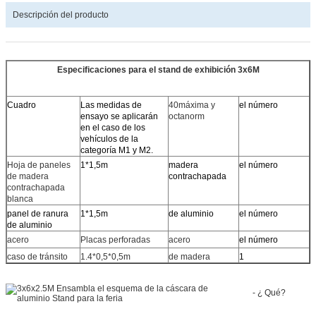
Descripción del producto
Especificaciones para el stand de exhibición 3x6M
Cuadro
Las medidas de
40máxima y
el número
ensayo se aplicarán
octanorm
en el caso de los
vehículos de la
categoría M1 y M2.
Hoja de paneles
1*1,5m
madera
el número
de madera
contrachapada
contrachapada
blanca
panel de ranura
1*1,5m
de aluminio
el número
de aluminio
acero
Placas perforadas
acero
el número
caso de tránsito
1.4*0,5*0,5m
de madera
1
- ¿ Qué?