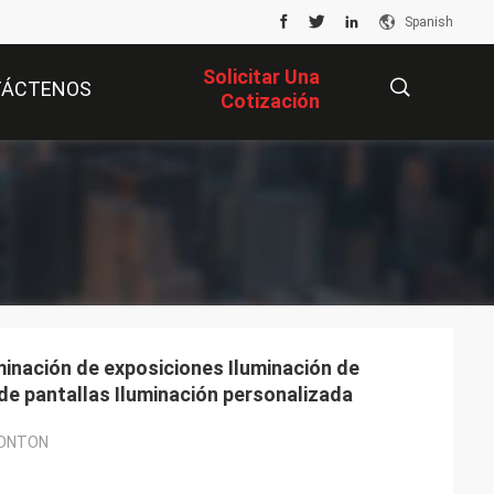
Spanish
Solicitar Una
TÁCTENOS
Cotización
描
述
inación de exposiciones Iluminación de
de pantallas Iluminación personalizada
CONTON