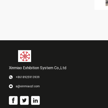
Xinmiao Exhibition System Co.,Ltd
+8618925913939
a@xinmiaozl.com