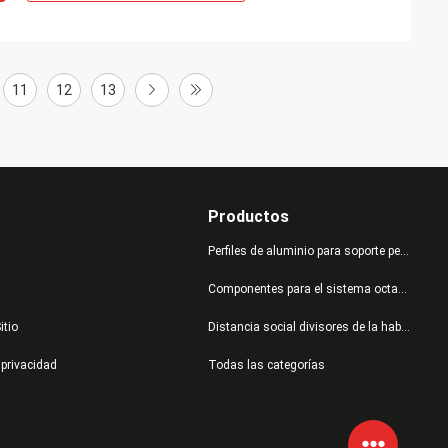
11
12
13
Productos
Perfiles de aluminio para soporte personalizado
Componentes para el sistema octanorm
itio
Distancia social divisores de la habitación
 privacidad
Todas las categorías