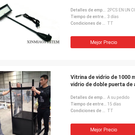
Detalles de empaquetado:
2PCS EN UN 
Tiempo de entrega:
3 días
Condiciones de pago:
TT
Mejor Precio
Vitrina de vidrio de 1000
vidrio de doble puerta de 
almacenamiento
Detalles de empaquetado:
A su pedido
Tiempo de entrega:
15 días
Condiciones de pago:
TT
Mejor Precio