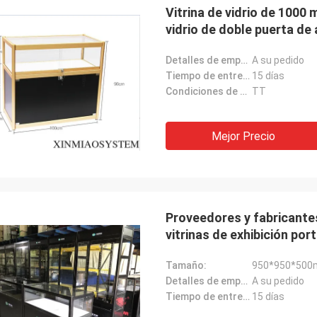
Vitrina de vidrio de 1000
vidrio de doble puerta de 
almacenamiento
Detalles de empaquetado:
A su pedido
Tiempo de entrega:
15 días
Condiciones de pago:
TT
Mejor Precio
Proveedores y fabricantes
Akram
vitrinas de exhibición por
e recuerdo tu cooperación.
Tamaño:
950*950*50
Detalles de empaquetado:
A su pedido
Tiempo de entrega:
15 días