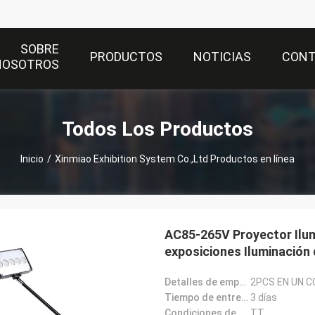
SOBRE
PRODUCTOS
NOTICIAS
CON
NOSOTROS
Todos Los Productos
Inicio
/
Xinmiao Exhibition System Co.,Ltd Productos en línea
AC85-265V Proyector Ilum
exposiciones Iluminación 
Detalles de empaquetado:
2PCS EN UN 
Tiempo de entrega:
3 días
Condiciones de pago:
TT