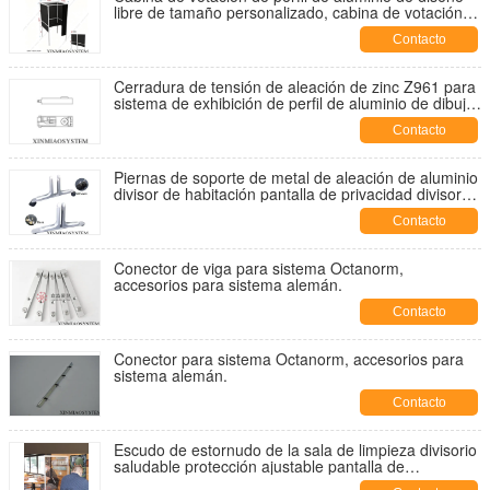
libre de tamaño personalizado, cabina de votación
electoral plegable de fácil montaje con mesa interior
Contacto
Cerradura de tensión de aleación de zinc Z961 para
sistema de exhibición de perfil de aluminio de dibujo
similar Octanorm, sistema de exhibición R8
Contacto
Piernas de soporte de metal de aleación de aluminio
divisor de habitación pantalla de privacidad divisor
de partición rueda móvil para hotel
Contacto
Conector de viga para sistema Octanorm,
accesorios para sistema alemán.
Contacto
Conector para sistema Octanorm, accesorios para
sistema alemán.
Contacto
Escudo de estornudo de la sala de limpieza divisorio
saludable protección ajustable pantalla de
restauración de partición