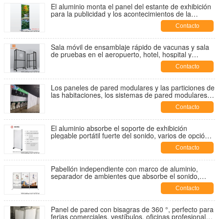
El aluminio monta el panel del estante de exhibición
para la publicidad y los acontecimientos de la
fotografía
Contacto
Sala móvil de ensamblaje rápido de vacunas y sala
de pruebas en el aeropuerto, hotel, hospital y
gimnasio
Contacto
Los paneles de pared modulares y las particiones de
las habitaciones, los sistemas de pared modulares
móviles de montaje completo rentables, los paneles
Contacto
de pared de exposición
El aluminio absorbe el soporte de exhibición
plegable portátil fuerte del sonido, varios de opción
del color y del tamaño
Contacto
Pabellón independiente con marco de aluminio,
separador de ambientes que absorbe el sonido,
panel de visualización plegable. Puesto de
Contacto
exposición portátil
Panel de pared con bisagras de 360 °, perfecto para
ferias comerciales, vestíbulos, oficinas profesionales,