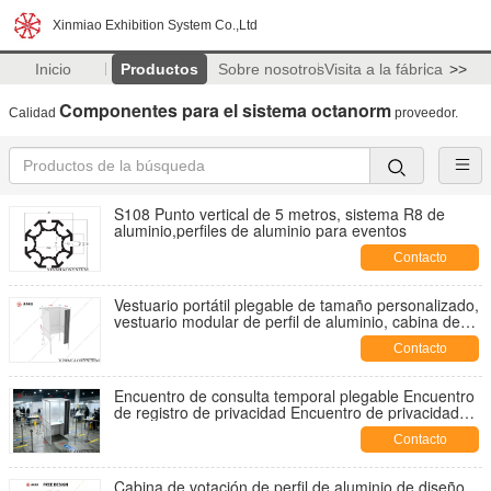
Xinmiao Exhibition System Co.,Ltd
Inicio
Productos
Sobre nosotros
Visita a la fábrica
>>
Componentes para el sistema octanorm
Calidad
proveedor.
S108 Punto vertical de 5 metros, sistema R8 de
aluminio,perfiles de aluminio para eventos
Contacto
Vestuario portátil plegable de tamaño personalizado,
vestuario modular de perfil de aluminio, cabina de
vestidor móvil para tienda minorista, evento al aire
Contacto
libre
Encuentro de consulta temporal plegable Encuentro
de registro de privacidad Encuentro de privacidad
multipropósito
Contacto
Cabina de votación de perfil de aluminio de diseño