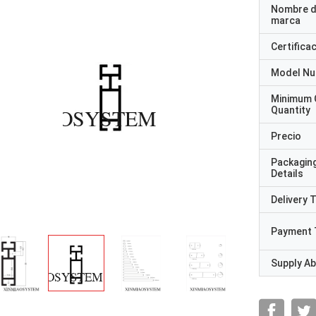
Nombre d
marca
Certifica
Model N
Minimum 
Quantity
Precio
Packagin
Details
Delivery 
Payment 
Supply Abi