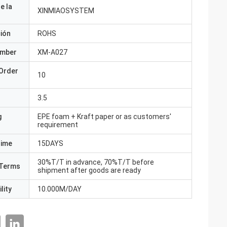
e la
XINMIAOSYSTEM
ción
ROHS
umber
XM-A027
Order
10
3.5
g
EPE foam + Kraft paper or as customers'
requirement
Time
15DAYS
30%T/T in advance, 70%T/T before
Terms
shipment after goods are ready
lity
10.000M/DAY