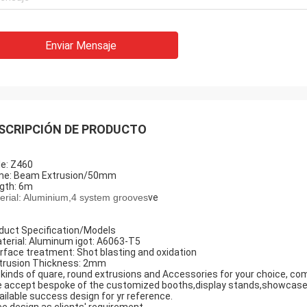
Enviar Mensaje
SCRIPCIÓN DE PRODUCTO
e: Z460
e: Beam Extrusion/50mm
gth: 6m
erial: Aluminium,4 system grooves
ve
duct Specification/Models
terial: Aluminum igot: A6063-T5
rface treatment: Shot blasting and oxidation
trusion Thickness: 2mm
l kinds of quare, round extrusions and Accessories for your choice, co
 accept bespoke of the customized booths,display stands,showcase
ailable success design for yr reference.