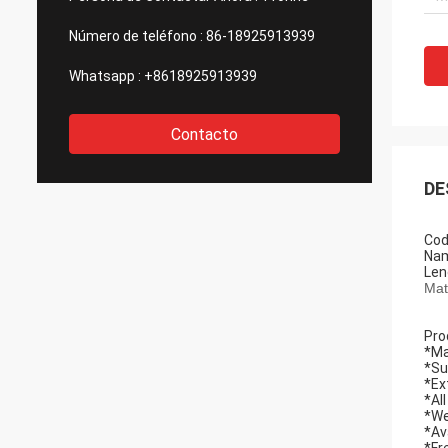
Número de teléfono :
86-18925913939
Whatsapp :
+8618925913939
Contacto
DE
Cod
Nam
Len
Mat
Pro
*Ma
*Su
*Ex
*Al
*We
*Av