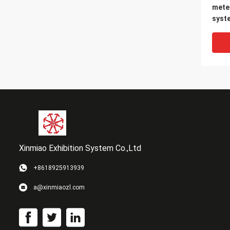
mete
syst
profi
Xinmiao Exhibition System Co.,Ltd
+8618925913939
El mó
a@xinmiaozl.com
sitio
Room
Airp