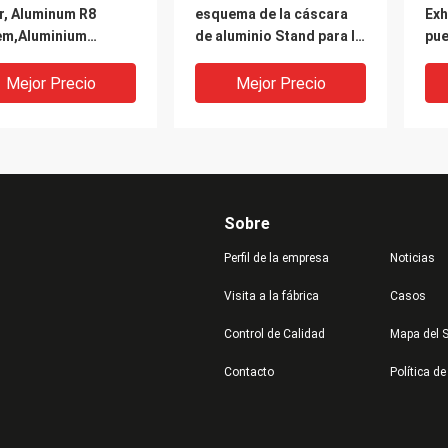
r, Aluminum R8
esquema de la cáscara
Exh
em,Aluminium
de aluminio Stand para la
pue
les for event
feria
int
alu
Mejor Precio
Mejor Precio
mon
Sobre
Perfil de la empresa
Noticias
Visita a la fábrica
Casos
Control de Calidad
Mapa del S
vil aprisa monta el
Tableros de publicidad
Z1
Contacto
Política de
 vaccíneo de
en venta, tablillas de
Ext
&Testing en
anuncios, proveedor de
4.
ort&Hotel&Hospital&Gym
las muestras de
equ