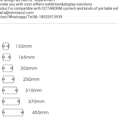
ee design as clients' requirement
ovide you with cost-effient exhibition&display solutions.
oduct is compatible with OCTANORM system and kinds of portable exhib
il:a@xinmiaozl.com
hat/Whatsapp/Tel:86-18925913939