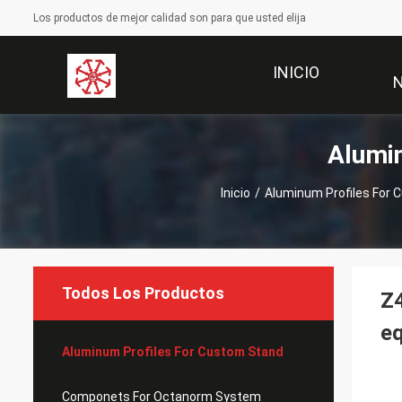
Los productos de mejor calidad son para que usted elija
INICIO
Alumi
Inicio
/
Aluminum Profiles For
Todos Los Productos
Z
eq
Aluminum Profiles For Custom Stand
Componets For Octanorm System