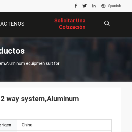
Spanish
Solicitar Una
TÁCTENOS
Cotización
ductos
描
m,Aluminum equipmen suit for
述
 2 way system,Aluminum
origen
China