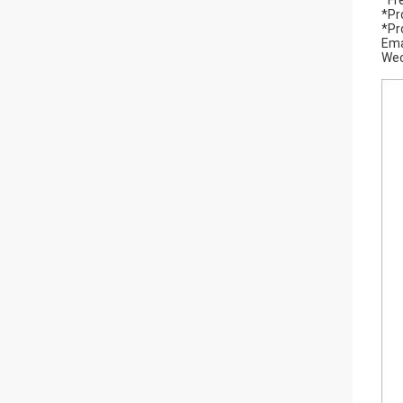
*Fr
*Pr
*Pr
Ema
Wec