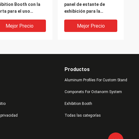
ibition Booth con la
panel de estante de
rta para el uso
exhibición para la
erior, marco de
publicidad y los
minio modular aprisa
acontecimientos de la
Mejor Precio
Mejor Precio
tan el sitio
fotografía
Productos
Aluminum Profiles For Custom Stand
Componets For Octanorm System
itio
Exhibition Booth
60 70x16MM Beam
Upright Post,8 way
 privacidad
Todas las categorías
rusion,6 groove
extrusion for custom
3MM ,Aluminum
exhibition stand
ipmen suit for