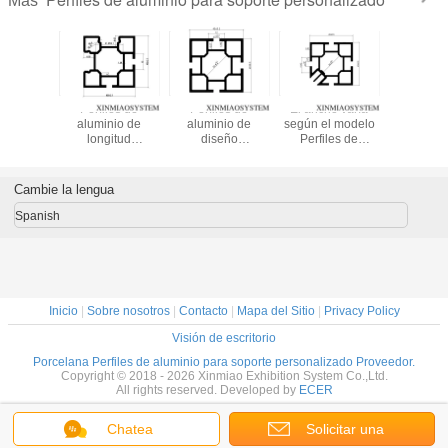
Más
 de marco
Perfiles de
Perfiles de
El ancho varía
Profile
inio de
aluminio de
aluminio de
según el modelo
alumi
eño
longitud
diseño
Perfiles de
modular
alizado
personalizable
personalizado
extrusión de
dise
frecen
para soporte
para soportes
aluminio
personali
nes de
personalizado
personalizados,
personalizados
color pl
Cambie la lengua
ización y
Acabado
incluidas
Diseño
resistent
ento de
superficial
opciones de
personalizado
corros
Spanish
e ideales
anodizado Color
personalización
diseñado para
durad
samblaje
blanco Ideal para
de corte con
optimizar el
extrusio
inaria y
aplicaciones
rendimiento de
rendimiento y la
aluminio
ipos
industriales
conductividad
integridad
equi
térmica
estructural
industr
Inicio
|
Sobre nosotros
|
Contacto
|
Mapa del Sitio
|
Privacy Policy
Visión de escritorio
Porcelana Perfiles de aluminio para soporte personalizado Proveedor.
Copyright © 2018 - 2026 Xinmiao Exhibition System Co.,Ltd.
All rights reserved. Developed by
ECER
Chatea
Solicitar una