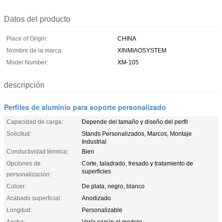
Datos del producto
Place of Origin:
CHINA
Nombre de la marca:
XINMIAOSYSTEM
Model Number:
XM-105
descripción
Perfiles de aluminio para soporte personalizado
Capacidad de carga:
Depende del tamaño y diseño del perfil
Solicitud:
Stands Personalizados, Marcos, Montaje
Industrial
Conductividad térmica:
Bien
Opciones de
Corte, taladrado, fresado y tratamiento de
superficies
personalización:
Coloer:
De plata, negro, blanco
Acabado superficial:
Anodizado
Longitud:
Personalizable
Ancho:
Varía según el modelo