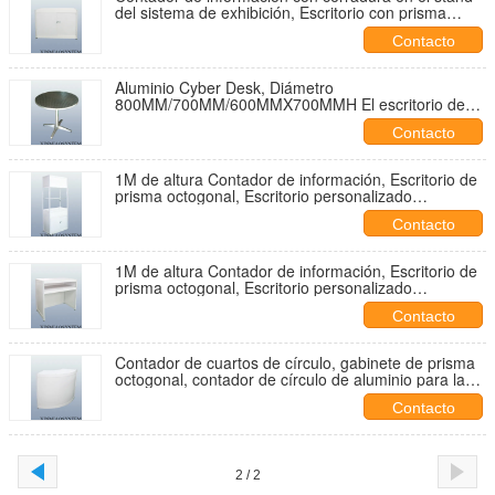
del sistema de exhibición, Escritorio con prisma
octogonal con cerradura con puerta corredera
Contacto
Aluminio Cyber Desk, Diámetro
800MM/700MM/600MMX700MMH El escritorio de
eventos del stand de exhibición se puede usar al
Contacto
aire libre
1M de altura Contador de información, Escritorio de
prisma octogonal, Escritorio personalizado
especialmente para el evento de exhibición / stand
Contacto
de ferias
1M de altura Contador de información, Escritorio de
prisma octogonal, Escritorio personalizado
especialmente para el evento de exhibición / stand
Contacto
de ferias
Contador de cuartos de círculo, gabinete de prisma
octogonal, contador de círculo de aluminio para la
feria de exposiciones
Contacto
2 / 2