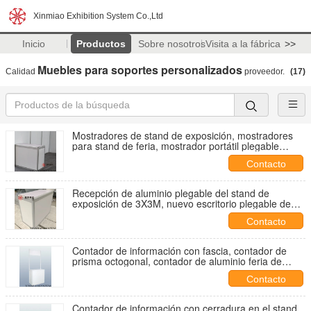
Xinmiao Exhibition System Co.,Ltd
Inicio
Productos
Sobre nosotros
Visita a la fábrica
>>
Muebles para soportes personalizados
Calidad
proveedor.
(17)
Mostradores de stand de exposición, mostradores
para stand de feria, mostrador portátil plegable
plegado sin herramienta
Contacto
Recepción de aluminio plegable del stand de
exposición de 3X3M, nuevo escritorio plegable de
exposición
Contacto
Contador de información con fascia, contador de
prisma octogonal, contador de aluminio feria de
exposición de ferias de comercio proveedor en
Contacto
China
Contador de información con cerradura en el stand