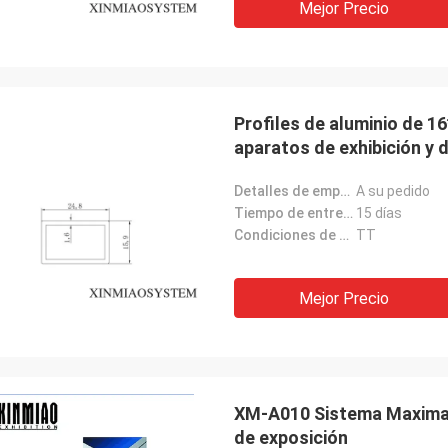
Mejor Precio
Profiles de aluminio de 
aparatos de exhibición y 
Detalles de empaquetado:
A su pedido
Tiempo de entrega:
15 días
Condiciones de pago:
TT
Mejor Precio
XM-A010 Sistema Maxima 
de exposición