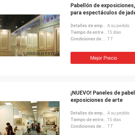
Pabellón de exposiciones
para espectáculos de jad
Detalles de empaquetado:
A su pedido
Tiempo de entrega:
15 días
Condiciones de pago:
TT
Mejor Precio
¡NUEVO! Paneles de pabel
Akram
exposiciones de arte
e recuerdo tu cooperación.
Detalles de empaquetado:
A su pedido
Tiempo de entrega:
15 días
Condiciones de pago:
TT