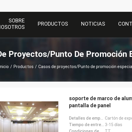
SOBRE
PRODUCTOS
NOTICIAS
CON
NOSOTROS
De Proyectos/Punto De Promoción E
Inicio
/
Productos
/
Casos de proyectos/Punto de promoción especia
soporte de marco de alumi
pantalla de panel
Detalles de empaquetado:
Cartón de exp
Tiempo de entrega:
3-15 días
Condiciones de pago:
TT