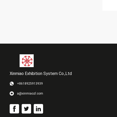
Xinmiao Exhibition System Co.,Ltd
+8618925913939
a@xinmiaozl.com