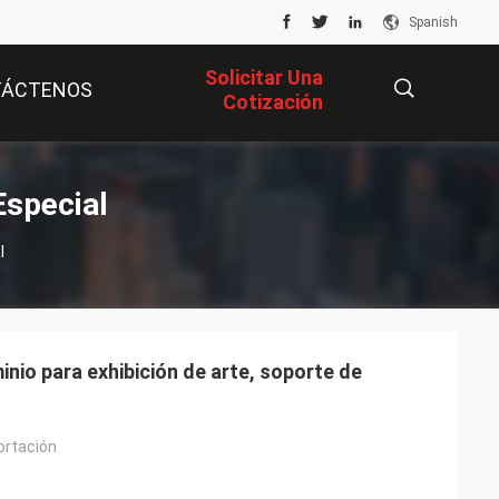
Spanish
Solicitar Una
TÁCTENOS
Cotización
描
special
l
述
nio para exhibición de arte, soporte de
ortación